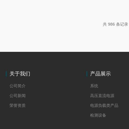
用的意义。1.氢能热电系统简介氢能热电系统是一种能
术，通过热电材料的热电效应，将热差转化为电压差，
工业、交通和生活领域有着广泛的应用前景。2.可编程
共 986 条记录
键作用2.1稳定电源输出氢能热...
关于我们
产品展示
公司简介
系统
公司新闻
高压直流电源
荣誉资质
电源负载类产品
检测设备
制氢电源