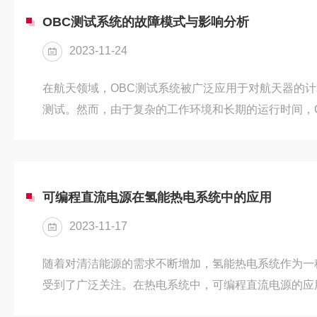
并与标准值进行比较。注意检查潮湿区域及可能出现水
OBC测试系统的故障模式与影响分析
功率测量：使用万用表等测试仪器对关键...
2023-11-24
在航天领域，OBC测试系统被广泛应用于对航天器的
测试。然而，由于复杂的工作环境和长期的运行时间，
故障。故障模式分析1.硬件故障硬件故障是系统中最常
但不限于电路板损坏、电源故障、接口连接问题等。这
无法正常工作，从而影响测试任务的进行。2.软件故障
式。系统依赖于软件来控制和执行测试任务。如果软件
可编程直流电源在氢能热电系统中的应用
试任务无法完成或者结果...
2023-11-17
随着对清洁能源的需求不断增加，氢能热电系统作为一
受到了广泛关注。在热电系统中，可编程直流电源的应
供了重要支持。本文将探讨可编程直流电源在热电系统