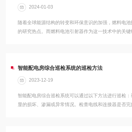
2024-01-03
随着全球能源结构的转变和环保意识的加强，燃料电池
的研究热点。而燃料电池引射器作为这一技术中的关键
的应用前景也备受关注。首先，燃料电池引射器具有高
统的内燃机，燃料电池能够更高效地将燃料中的化学能
源利用效率。这一优势使得燃料电池汽车在行驶过程中
低碳排放，对于缓解全球气候变化具有积极意义。其次
智能配电房综合巡检系统的巡检方法
于解决传统汽车面临的续航里程问题。由...
2023-12-19
智能配电房综合巡检系统可以通过以下方法进行巡检：
显的损坏、渗漏或异常情况。检查电线和连接器是否完
设备周围环境是否干净整洁，无堆积物或其他障碍物。
工具对关键部位进行测量，确保温度在正常范围内。特
线端子的温度情况。湿度测量：使用湿度计等工具对配