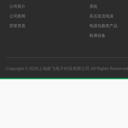
公司简介
系统
公司新闻
高压直流电源
荣誉资质
电源负载类产品
检测设备
制氢电源
燃料电池检测设备
氢储能设备
Copyright © 2026上海政飞电子科技有限公司 All Rights Reserv
氢燃料电池零部件