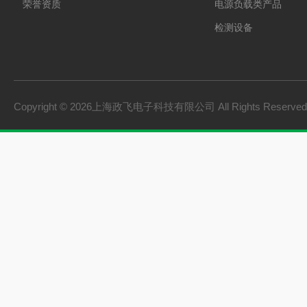
荣誉资质
电源负载类产品
检测设备
制氢电源
燃料电池检测设备
氢储能设备
Copyright © 2026上海政飞电子科技有限公司 All Rights Reserv
氢燃料电池零部件