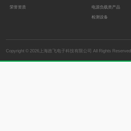
荣誉资质
电源负载类产品
检测设备
制氢电源
燃料电池检测设备
氢储能设备
Copyright © 2026上海政飞电子科技有限公司 All Rights Reserv
氢燃料电池零部件