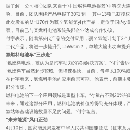
据了解，公司核心团队来自于“中国燃料电池摇篮”中科院大连
验。目前，团队围绕产品申报了30项专li，其中13项已获授
此次发布的MH170作为骥？氢能第yi代产品，定位于国
颈，目前已与某燃料电池系统头部企业达成合作协议。
付宇表示，随着第yi代产品的交付应用，骥？氢能计划于2个月后
二代产品，将进一步提升到1.5W/cm？，单堆大输出功率提
氢燃料电池车“三步走”
“氢燃料电池，被认为是汽车动力的‘终ji解决方案’。”付宇
“氢燃料车虽然起步较晚，但增速很快。目前，每年以100%
在付宇看来，氢燃料电池的应用前景可期。他表示，前期主
部分市场。”
燃料电池的下一个应用领域是重型卡车。“存量占不到20%的
未来，通过这部分应用，燃料电池的价值将得到充分体现，
氢站等基础设施数量不足的问题。”付宇坦言。
“未来能源”风口正劲
4月10日，国家能源局发布中华人民共和国能源法（征求意