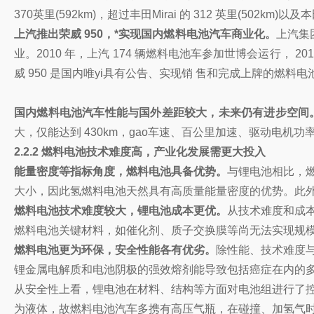
370英里(592km)，超过丰田Mirai 的 312 英里(502km)以
上汽推出荣威 950，*实现国内燃料电池汽车商业化。
上汽集
业。2010 年，上汽 174 辆燃料电池车参加世博会运行，
威 950 是国内唯yi具有公告、实现销 售和完成上牌的燃料电
国内燃料电池汽车性能与国外差距较大，未来仍有进步空间
大，仅能达到 430km，gao车速、百公里加速、驱动电机
2.2.2 燃料电池技术难度高，产业化发展需更大投入
能量密度等指标角度，燃料电池具备优势。
与锂电池相比，
大小，因此氢燃料电池天然具有高质量能量密度的优势。此外
燃料电池技术难度较大，锂电池成本更优。
从技术难度和成
燃料电池关键材料，如催化剂、质子交换膜等尚无法实现规模
燃料电池更为环保，安全性能各有优劣。
除性能、技术难度
锂金属电解质和电池阴极的强效熔剂能导致包括癌症在内的多
从安全性上看，锂电池在材料、结构等方面对电池组进行了控
为液体，故燃料电池汽车多携有高压气瓶，在碰撞、加氢气时