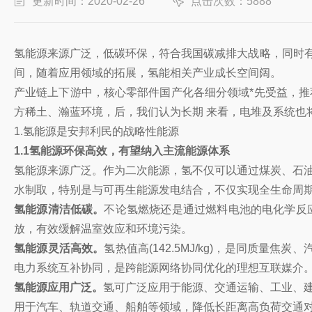
更新时间：2020-02-26
点击次数：5888
氢能源来源广泛，低碳环保，符合我国碳减排大战略，同时有利
间，随着应用领域的拓展，氢能相关产业成长空间阔。
产业链上下游中，核心零部件国产化各细分领域*先受益，推
方稀土、瀚蓝环境，后，我们认为长期 来看，电堆及系统也
1.氢能源是安邦利民的战略性能源
1.1氢能源环保高效，有望纳入主流能源体系
氢能源来源广泛。作为二次能源，氢不仅可以通过煤炭、石油
水制取，特别是与可再生能源发电结合，不仅实现全生命周期
氢能源清洁低碳。
不论氢燃烧还是通过燃料电池的电化学反
放，有效缓解温室效应和环境污染。
氢能源灵活高效。
氢热值高(142.5MJ/kg)，是同质量
电力系统互补协同，是跨能源网络协同优化的理想互联媒介
氢能源应用广泛。
氢可广泛应用于能源、交通运输、工业、建
用于汽车、轨道交通、船舶等领域，降低长距离高负荷交通对