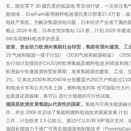
瓦，能在零下 30 摄氏度的低温地 带启动行驶，一次加注氢
能领域， EneFarm家用燃料电池项目累计部署27.4万套
电联产系统。为解决氢源供给问题，日本经济产业省下属的新能
截止 2018 年底，日本在营加氢站 113 座，计划 2020 年建
0年实现燃料电池车的普及。
政策、资金助力欧洲向氢能社会转型，氢能有望向建筑、工
20 气候和能源一揽子计划》《2030气候和能源框架》《
合行动计划项目(FCHJU)对欧洲氢能及燃料电池 的研发和推广
欧洲如今恰逢能源转型发展期，发展氢能源在建筑、工业、交通运
2%。它将在2030年和2040年分别覆盖约250万户和超过11
料电池卡车和公共汽车上路，燃料电池列车 也可能取代大约
如直接还原炼钢，将可以 进行大规模的可行性试验。
德国是欧洲发展氢能ju代表性的国家。
氢能与可再生能源融合
作，并在 2006 年启动了氢能和燃料电池技术国家发展 计划（N
工作，计划投资 2.5 亿欧元。通过FCUJU和 NIP项目
德国长期致力于推广可再生能源发电制氢技术（Powerto