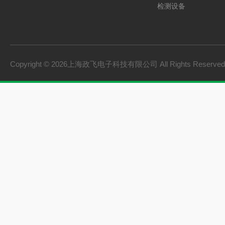
检测设备
制氢电源
燃料电池检测设备
氢储能设备
Copyright © 2026上海政飞电子科技有限公司 All Rights Reserv
氢燃料电池零部件