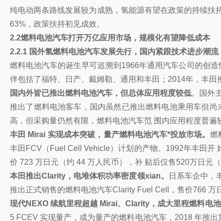
纯电动两条路线发展较为成熟，氢能源有望在政策的持续扶持 下
63%，政策扶持初见成效。
2.2燃料电池汽车打开万亿应用市场，规模化有望降低成本
2.2.1 国外氢燃料电池汽车发展先行，国内紧跟技术进步潮流
燃料电池汽车的诞生早可追溯到1966年通用汽车公司的创造性
伴包括了福特、日产、戴姆勒、通用和丰田；2014年，丰田推
国内外皆已推出燃料电池汽车，但总体应用程度较低
。国外
推出了燃料电池客车，国内虽然已推出燃料电池乘用车但尚
高，但采购量仍然有限，燃料电池汽车范 围内应用程度普遍
丰田 Mirai 实现成本突破，量产燃料电池汽车*投放市场。
燃
丰田FCV（Fuel Cell Vehicle）计划的产物。1992年
价 723 万日元（约 44 万人民币），补 贴后仅售520万日元（
本田推出Clarity，电堆体积功率密度领xian。
日系车企中，丰
推出正式销售的燃料电池汽车Clarity Fuel Cell，售价766
现代NEXO 续航里程超越 Mirai、Clarity，成大里程燃料电
5 FCEV 实现量产，成为量产的燃料电池汽车，2018 