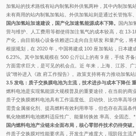
加氢站的技术路线有站内制氢和外供氢两种，其中内制加氢站
未有商用的站内制氢加氢站。外供加氢站则是通过长管拖车、
国内加氢站加速建设，国产化加速氢能源成本下降。
国内加
营与维护、人工费用等都使得加注氢气的成本较高，在 13-
产化，由目前核心设备依赖进口走向自主研发 和量产化，将
根据规划，在 2020 年，中国将建成 100 座加氢站，日本
6.23%。其中加氢规模在 500 公斤以上的有 9 座，手续
方面需求巨大，是可见的机会点。近 年来，上海、江苏、广
设”增补进入《政 府工作报告》。政策支持将有力推动加氢
3.5 发电：质子交换膜电池为主流，技术进步与成本下降任 
燃料电池是实现氢能源大规模普及的重要途径，在当前的商业
质子交换膜燃料电池具有工作温度低、启动快、比功率高等优
需贵金属催化剂、提高燃料有效利用率等，但也存在高温条件
氧化物燃料电池燃料适应性广、能量转换效 率高、全固态、
国内燃料电池产业链未全面布局，核心零部件技术仍待突破
件质子交换膜对性能要求高，开发生产难度大，现阶段主流产