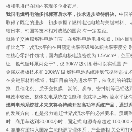
板和电堆已在国内实现多企业布局。
我国电燃料电池多指标落后水平，技术进步亟待解决。
中国
取得了既定的进步，初步掌握了燃料电池电堆与关键材料、 
较日本、韩国等技术相对成熟的国家 有一定差距。
就质子交换膜燃料电池而言，在燃料电池电堆领域，国内目前先进的
相比之下，yi流水平的在用额定功率等级和体积功率密度分 别为 
在核心零部件领域，国内膜电极电流密度为 1.5A/cm²，空
证，氢气循环泵尚处于*，仅 30kW 级引射器可以实现量 产；
金属双极板技术和 100kW 级 燃料电池系统用氢气循环泵技
在关键原材料领域，我国目前的先进水平下，催化剂的铂载量约 
熟，且催化剂、质子交换膜、炭纸、炭布、密封剂等已经达到
电效率较低、整体发电系统在性能和 衰减率上与yi流水平还
燃料电池系统技术未来将会持续开发高功率系统产品，通过系
的发展方向，也是努力追赶世界yi流水平的必然要求。预期到 20
时，商用车达到30,000小时，固定式 电源寿命超过 100,0
4. 氢能有望纳入国家主流能源管理体系，产业链相 关公司打