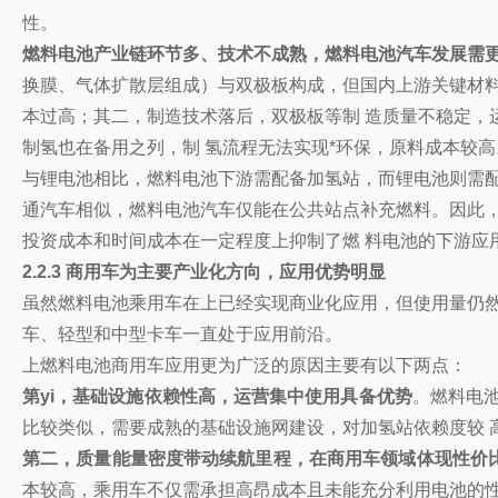
性。
燃料电池产业链环节多、技术不成熟，燃料电池汽车发展需
换膜、气体扩散层组成）与双极板构成，但国内上游关键材料
本过高；其二，制造技术落后，双极板等制 造质量不稳定，
制氢也在备用之列，制 氢流程无法实现*环保，原料成本较
与锂电池相比，燃料电池下游需配备加氢站，而锂电池则需配
通汽车相似，燃料电池汽车仅能在公共站点补充燃料。因此，
投资成本和时间成本在一定程度上抑制了燃 料电池的下游应
2.2.3 商用车为主要产业化方向，应用优势明显
虽然燃料电池乘用车在上已经实现商业化应用，但使用量仍然
车、轻型和中型卡车一直处于应用前沿。
上燃料电池商用车应用更为广泛的原因主要有以下两点：
第yi，基础设施依赖性高，运营集中使用具备优势
。燃料电
比较类似，需要成熟的基础设施网建设，对加氢站依赖度较 
第二，质量能量密度带动续航里程，在商用车领域体现性价比
本较高，乘用车不仅需承担高昂成本且未能充分利用电池的性