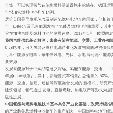
市场，可以实现氢气在传统燃料基础设施中的储存。德国运营着
年增加氢燃料电池列车14列。
尽管英国是早发现氢气及制造氢燃料电池车的国家，但相较于欧
年，E4tech 及元素能源发布了氢能及燃料电池路线图，
旨在加快氢能及燃料电池的发展速度。2017年1月，欧盟的JI
我国氢能供给基础雄厚，未来有望在能源、交通、工业多领
0 万吨/年，可为氢能及燃料电池产业化发展初期阶段提供低成
可再生能源发电国，每年仅风电、光伏、水电 等可再生能源弃电
要来源。
发展氢能源对于中国战略意义深远。氢能在能源、交通、工
年居quan球第yi，其中，新能源汽车销量占总销量的 50
能源、交通、信启、通信等深度融合发展的 新模式，研究产
建筑领域，氢气通过 发电、直接燃烧、热电联产等形式为居
破性进展。
中国氢能与燃料电池技术基本具备产业化基础，政策持续推
的产业装备及燃料电池整车的生产能力；中国燃料电池车经过多