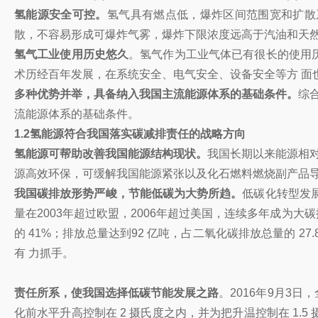
氢能源安全可控。
氢气具有燃点低，爆炸区间范围宽和扩散
散，不容易形成可爆炸气雾，爆炸下限浓度远高于汽油和天然
氢气工业使用历史悠久
。氢气作为工业气体已有很长的使用历
术历经百年发展，在系统安全、电气安全、设备安全等方 面
多种优势并举，具备纳入我国主流能源体系的基础条件。
综
流能源体系的基础条件。
1.2氢能源符合我国落实碳减排责任的战略方向
氢能源可帮助改善我国能源结构现状。
我国长期以来能源相
源高效环保，可缓解我国能源紧张以及化石燃料燃烧副产品导
我国碳排放形势严峻，节能低碳为大势所趋。
低碳化转型发
量在2003年超过欧盟，2006年超过美国，连续多年成为大
的 41%；排放总量达到92 亿吨，占二氧化碳排放总量的
有 力抓手。
责任所系，使我国选择低碳节能发展之路
。2016年9月3
化前水平升高控制在 2 摄氏度之内，并为把升温控制在 1