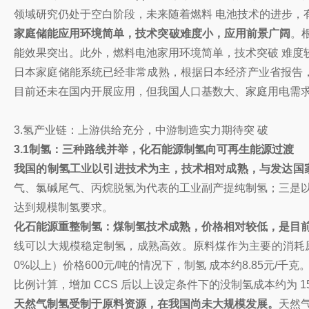
领域研究仍处于空白阶段，未来随着燃料 电池技术的进步，
家庭储能应用环境简单，技术突破难度小，应用前景广阔
。
能效果突出。此外，燃料电池家用环境简单，技术突破 难度
日本家庭储能系统已经非常成熟，根据日本经济产业省报告，
目前还未在国内开展应用，但我国人口基数大、家庭用电需求
3.氢产业链：上游供给充分，中游制造实力期待突 破
3.1制氢：三种路线并举，化石能源制氢向可再生能源过渡
我国的制氢工业以引进技术为主，技术相对成熟，与发达国
气、氯碱尾气、丙烷脱氢为代表的工业副产提纯制氢；三是以
达到规模制氢要求。
化石能源重整制氢：煤制氢技术成熟，价格相对较低，是目前
线可以大规模稳定制氢，成熟高效。原料煤作为主要的消耗原 
0%以上）价格600元/吨的情况下，制氢 成本约8.85元
比例计算，增加 CCS 后以上设定条件下的没制氢成本约为 1
天然气制氢受制于原料资源，在我国尚未大规模发展。
天然