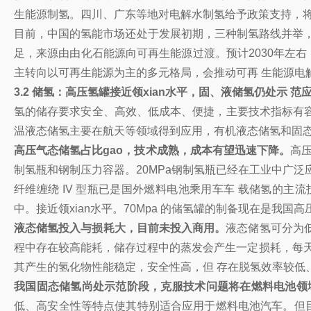
生能源制氢。四川、广东等地对电解水制氢给予政策支持，将其ga
目前，中国的氢能市场还处于发展初期，三种制氢路线并举
足，来源由由化石能源向可再生能源过渡。预计2030年左右
主转向以可再生能源为主的多元格局，会推动可再 生能源电
3.2 储氢：高压氢罐接近领xian水平，固、液储氢仍处示 范
氢的储存要求安全、高效、低成本、便捷，主要技术指标有容
温液态储氢主要在航天等领域得到应用，有机液态储氢和固态
高压气态储氢占比gao，技术成熟，成本有望迅速下降。
高
制氢瓶和钢制压力容器。20MPa钢制氢瓶已经在工业中广泛应
纤维缠绕 IV 型瓶已是国外燃料电池乘用车车 载储氢的主流技术
中。接近领xian水平。70Mpa 的储氢罐的制备现在是我
液态储氢投入与损耗大，目前未投入商用。
液态储氢可分为低
程中存在较高能耗，储存过程中的蒸发会产生一定损耗，每天 
其产生的氢化物性能稳定，安全性高，但 存在脱氢效率较低
我国固态储氢尚处示范阶段，克服技术问题将在燃料电池领
低、高安全性等特点使其特别适合应用于燃料电池汽车。但目