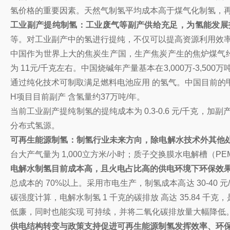
氢价格的重要因素。天然气制氢平均成本高于煤气化制氢，再
工业副产提纯制氢：工业废气等副产供给充足，为氢能发展
等。对工业副产中的氢进行提纯，不仅可以提高资源利用效率
中国作为世界上大的焦炭生产国，生产焦炭产生的焦炉煤气约35
为 11元/千克左右。中国烧碱年产量基本在3,000万-3,500
通过纯化技术可制取满足燃料电池应用 的氢气。中国目前的甲醇
H项目目前副产 含氢量约37万吨/年。
当前工业副产提纯制氢的提纯成本为 0.3-0.6 元/千克
分布式氢源。
可再生能源制氢：制氢行业未来方向，除电解水技术外其他
台大产气量为 1,000立方米/小时；质子交换膜水电解槽（P
电解水制氢目前成本高，且火电占比高的供电环境下环保效
总成本的 70%以上。采用市电生产，制氢成本高达 30-40
碳强度计算，电解水制氢 1 千克的碳排放 高达 35.84 
低廉，同时也能实现 可持续，并将二氧化碳排放量大幅降低
供电结构转变与政策支持促进可再生能源制氢发挥效率、环