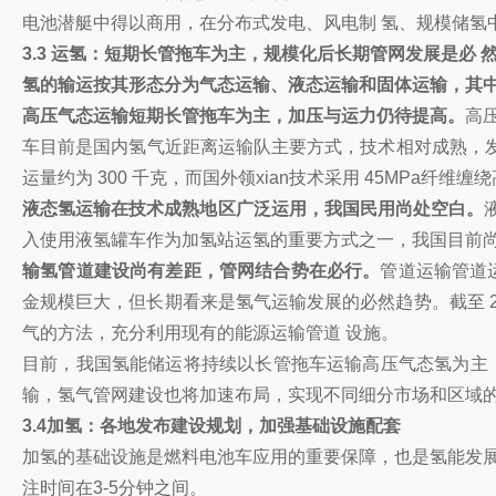
电池潜艇中得以商用，在分布式发电、风电制 氢、规模储氢
3.3 运氢：短期长管拖车为主，规模化后长期管网发展是必 
氢的输运按其形态分为气态运输、液态运输和固体运输，其中
高压气态运输短期长管拖车为主，加压与运力仍待提高。
高
车目前是国内氢气近距离运输队主要方式，技术相对成熟，发展 
运量约为 300 千克，而国外领xian技术采用 45MPa纤维
液态氢运输在技术成熟地区广泛运用，我国民用尚处空白。
入使用液氢罐车作为加氢站运氢的重要方式之一，我国目前尚
输氢管道建设尚有差距，管网结合势在必行。
管道运输管道运
金规模巨大，但长期看来是氢气运输发展的必然趋势。截至 20
气的方法，充分利用现有的能源运输管道 设施。
目前，我国氢能储运将持续以长管拖车运输高压气态氢为主
输，氢气管网建设也将加速布局，实现不同细分市场和区域的
3.4加氢：各地发布建设规划，加强基础设施配套
加氢的基础设施是燃料电池车应用的重要保障，也是氢能发展
注时间在3-5分钟之间。