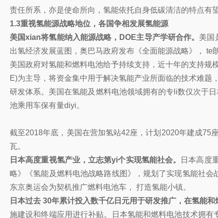
责任所系，亦是使命所向，氢能依托自身低碳清洁的特点有望
1.3重视氢能源战略地位，各国争相发展氢能源
美国xian将氢能纳入能源战略，DOE主导产学研合作。
美国
出氢经济发展蓝图，奥巴马政府发布《全面能源战略》， te
美国政府对氢能和燃料电池给予持续支持，近十年的支持规模
E)为主导，将资金集中用于解决氢能产业所面临的技术难题，保
研发体系。美国在氢能及燃料电池领域拥有的专li数仅次于日
池乘用车保有量diyi。
截至2018年底，美国在营加氢站42座，计划2020年建成75座
瓦。
日本高度重视氢产业，立志第yi个实现氢能社会。
日本高度重
略》《氢能及燃料电池战略路线图》，规划了实现氢能社会战略 
东京奥运会为契机推广燃料电池车， 打造氢能小镇。
日本过去 30年累计投入数千亿日元用于研发推广，在氢能和燃
施建设和终端应用进行补贴。日本氢能和燃料电池技术拥有专li