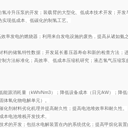
的氢冷升压泵的开发；装载臂的大型化、低成本技术开发；开发
热实现低成本、低碳化的制氢工艺。
高效率发电的燃烧器；利用来自发电设施的废热，提高从诸如氨
材料的储氢特性数据；开发延长蓄压器寿命和新的检查方法；
控制方法标准化；高效率、低成本压缩机研究；液态氢气压缩泵
能源消耗量（kWh/Nm3）；降低设备成本（日元/kW）；降低维
（固体氧化物电解单元）。
和催化剂材料劣化机理并提高耐久性；提高电池堆效率和耐久性。
成本电池堆栈开发技术。
础技术的开发；包括水电解装置在内的系统优化；提高甲烷化装置