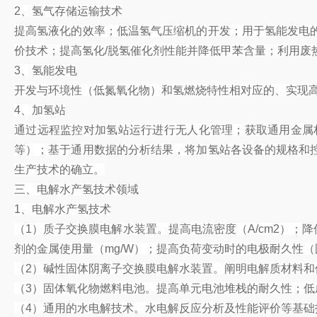
2、氢气存储运输技术
提高氢液化的效率；低温氢气压缩机的开发；用于氢能发电
价技术；提高氢化/脱氢催化剂性能并降低甲苯含量；利用废
3、氢能发电
开发与环境性（低氮氧化物）和氢燃烧特性相对应的、实现
4、加氢站
通过远程监控对加氢站运行进行无人化管理；获取通用金属
等）；基于通用数据的分析结果，将加氢站各设备的规格和
生产技术的确立。
三、电解水产氢技术领域
1、电解水产氢技术
（1）质子交换膜电解水装置。提高电流密度（A/cm2）；降低
剂的金属使用量（mg/W）；提高负荷变动时的电极耐久性
（2）碱性固体阴离子交换膜电解水装置。阐明电解质材料
（3）固体氧化物燃料电池。提高单元电池堆栈的耐久性；低
（4）通用的水电解技术。水电解反应分析及性能评价等基