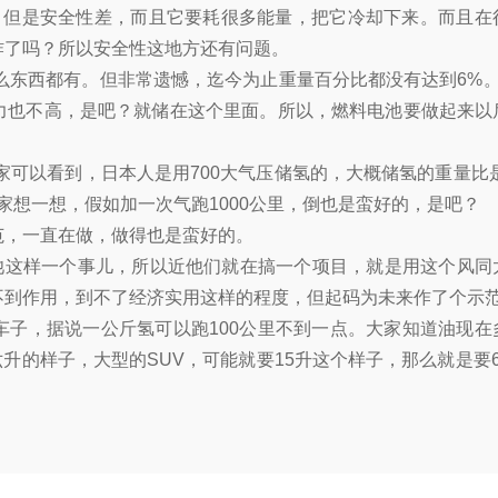
，但是安全性差，而且它要耗很多能量，把它冷却下来。而且在
炸了吗？所以安全性这地方还有问题。
东西都有。但非常遗憾，迄今为止重量百分比都没有达到6%。
压力也不高，是吧？就储在这个里面。所以，燃料电池要做起来以
家可以看到，日本人是用700大气压储氢的，大概储氢的重量比是
家想一想，假如加一次气跑1000公里，倒也是蛮好的，是吧？
范，一直在做，做得也是蛮好的。
池这样一个事儿，所以近他们就在搞一个项目，就是用这个风同
不到作用，到不了经济实用这样的程度，但起码为未来作了个示
的车子，据说一公斤氢可以跑100公里不到一点。大家知道油现在
升的样子，大型的SUV，可能就要15升这个样子，那么就是要6