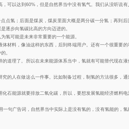
，可以达到60%，但是自然界当中没有氢气。我们从没听说有
一点点氢；后面是煤炭，煤炭里面大概是两分碳一分氢；再到后
展是逐步向氢碳比高的方向迈进的。
认为氢可能是未来非常重要的一个能源。
液体材料，像油这样的东西，后到终端用户。还有一个很重要的
少的。
样的道理了。所以在未来能源体系当中，氢就有可能替代现在液
研究的人在做这么一件事。比如制备过程，制氢的方法很多，通
。使用化石能源就要排放二氧化碳，所以，要想发展氢能经济燃料电
用一句广告词，自然界当中实际上是没有氢的，没有氢能的，氢