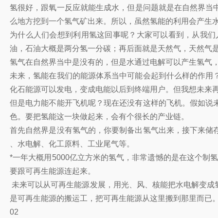
氢很好，跟氧一反应就能生成水，但是问题就是在自然界当
么地方挖到一个氢气矿出来。所以，虽然氢能的利用会产生
为什么人们会想到利用氢这回事呢？大家可以看到，从我们
油，石油大概是两分氢一分碳；再后面就是天然气，天然气
氢气在自然界当中是没有的，但是水通过电解可以产生氢气
未来，氢能在我们的能源体系当中可能会起到什么样的作用
化石能源可以发电，变成电能以后到终端用户。但我想未来
但是电力能不能开飞机呢？现在还没有这样的飞机。假如说
色。要把氢能这一块做起来，会有个很长的产业链。
首先自然界是没有氢气的，你要制备出氢气出来，接下来储
、水电解、化工原料、工业尾气等。
*一年大概用5000亿立方米的氢气，非常遗憾的是在这个
要跟可再生能源连起来。
未来可以从可再生能源发展，用光、风、核能把水电解变成
是可再生能源的搬运工，把可再生能源从这里搬到那里而已
02