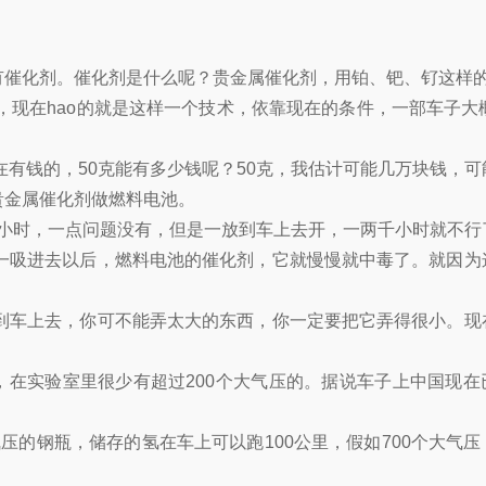
有催化剂。催化剂是什么呢？贵金属催化剂，用铂、钯、钌这样
现在hao的就是这样一个技术，依靠现在的条件，一部车子大概
在有钱的，50克能有多少钱呢？50克，我估计可能几万块钱，可
贵金属催化剂做燃料电池。
0小时，一点问题没有，但是一放到车上去开，一两千小时就不行
一吸进去以后，燃料电池的催化剂，它就慢慢就中毒了。就因为
到车上去，你可不能弄太大的东西，你一定要把它弄得很小。现
，在实验室里很少有超过200个大气压的。据说车子上中国现在
气压的钢瓶，储存的氢在车上可以跑100公里，假如700个大气