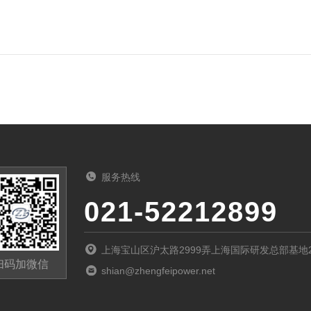
服务热线
021-52212899
上海宝山区沪太路2999弄上海国际研发总部基地
扫码加微信
shian@zhengfeipower.net