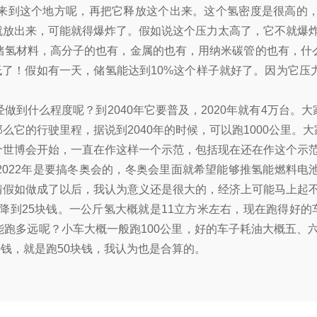
来到这个地方呢，再把它释放这个出来。这个氢密度是很高的
就放出来，可能就得爆炸了。假如说这个压力太高了，它不就爆
储氢材料，高分子的也有，金属的也有，用纳米碳管的也有，什么
低了！假如有一天，储氢能达到10%这个样子就好了。因为它
到什么程度呢？到2040年它要普及，2020年就有4万台。大
它的行驶里程，据说到2040年的时候，可以跑1000公里。大
个世博会开始，一直在作这样一个示范，包括现在还在作这个示
2022年是要搞冬奥会的，冬奥会里面就希望能够推氢能燃料电
情假如做成了以后，我认为意义还是很大的，经济上可能马上起
够降到25块钱。一公斤氢大概就是11立方米左右，现在跑得好
跑多远呢？小车大概一般跑100公里，好的车子耗油大概五、六
块钱，就是跑50块钱，我认为也是合算的。