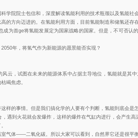
国科学院院士包信和，深度解读氢能利用的技术瓶颈以及氢能社会
比高的方向迈进的。在氢能利用方面，目前氢能制造和储氢还存
成为首ge将氢能发展定为国家战略的国家。但是，不可否认的是，
2050年，将氢气作为新能源的愿景能否实现？
风云，试图在未来的能源体系中占据主导地位，氢能就是其中之
的枯竭焦虑。
讲这样的事情。但是我们搞化学的人要有个判断，氢能到底会是
合，遇到火花就会发爆炸，这样的爆炸在气缸内进行，会产生高
了。
温室气体——二氧化碳。所以大家可以看到，自然界它还是很平