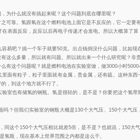
间，为什么就没有搞起来呢？这个问题到底在哪里呢？
常之可靠。氢跟氧在这个燃料电池上面它是不反应的，它一定要
在表面反应，反应以后再电子传递才会发电。所以大概算了算，
么容易吧？搞一个车子就要50克。出点钱倒没什么问题，比如现
没有这么多量，所以就有问题。所以就出来一个什么研究呢？非
么有这个问题呢？就是燃料电池在实验室做，做3000小时500
气里面有粒子，粒子里面就有金属，贵金属，还有硫。这种东西
好的，到这个地方就不行了。
实验室也有储氢的钢瓶。氢是很轻的，是不是？你要把这个氢带
吗？但我们实验室的钢瓶大概是130个大气压、150个大气压
，同这个150个大气压相比就差5倍，是不是？也就说，150大
还是氢瓶，现在基本上世界范围之内都是这么干。