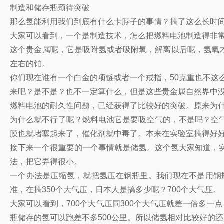
制造和储存瓶颈待突破
那么氢能利用我们到底有什么卡脖子的事情？搞了这么长时
大家可以看到，一个是制造技术，怎么把燃料电池制造得非
这个贵金属呢，它是吸附氢或者吸附氧，解离以后呢，氢氧才
左右的铂。
你们现在谁有一个白金的项链或者一个戒指，50克重也不这
来吧？是不是？也不一定算什么，但是这些贵金属自然界中
燃料电池的耐久性问题，已经获得了比较好的突破。原来为什
为什么就不行了呢？燃料电池它是要吸空气的，不是吗？空
膜也就堵塞起来了，催化剂就中毒了。本来在实验室搞得好
接下来一个很重要的一个事情就是储氢。这个氢大家知道，
法，把它弄得很小。
一个办法是压缩氢，就把氢压在钢瓶里。我们现在不是用钢瓶
准，在搞350个大气压，日本人是搞多少呢？700个大气压。
大家可以看到，700个大气压同300个大气压就差一倍多一点
瓶储存的氢可以跑差不多500公里。所以储氢相对比较好的