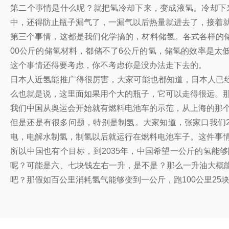
第二个事情是什么呢？就把氢冷却下来，变成液氢。冷却下
中，还得防止瓶子漏气了，一漏气以后热量就进去了，接着
第三个事情，这都是我们化学搞的，材料储氢。各式各样的
00公斤的储氢材料，都储不了6公斤的氢，储氢的效率是太
这个事情还得要考虑，你不考虑你是没办法走下去的。
日本人近氢能推广得很厉害，大家可能也都知道，日本人已经做
么也就是说，这里面如果用个大的瓶子，它可以走得很远。那么
我们中国从奥运会开始就有燃料电池车的示范，从上海的那
但是还是有很多问题，特别是制氢。大家知道，张家口我们
电，电解水制氢，制氢以后就运行在燃料电池车子。这件事
所以中国也有个目标，到2035年，中国希望一公斤的氢能
呢？可能是六、七块钱左右一升，是不是？那么一升油大概能
吧？那假如百公里消耗氢气能够变到一公斤，跑100公里25