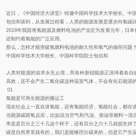
近日，《中国经济大讲堂》特邀中国科学技术大学校长、中
包信和谈到，从发展过程看，人类的能源发展是逐步向氢碳
2018年我国将氢能源及燃料电池的产业定为发展元年，日本也
还制约着氢能的广泛应用。
那么，怎样才能突破氢燃料电池的耐久性和氢气的储存问题？
中国科学技术大学校长、中国科学院院士包信和
人类对能源的追求永无止境，而各种新锐能源正演绎着各自的
高效，还不会产生二氧化碳这种温室气体，不会有化石能源
01
氢能是可再生能源的搬运工
现在社会上一直在讲氢能，还有氢能经济、氢能社会，都在
当能源碳跟氧反应，比如说当空气和汽油、柴油等燃料一混
率是是百分之三十几这个样子，还有百分之六十几就损失掉
碳是自然界里就有的，我们是能够挖出碳来的，但是它产生