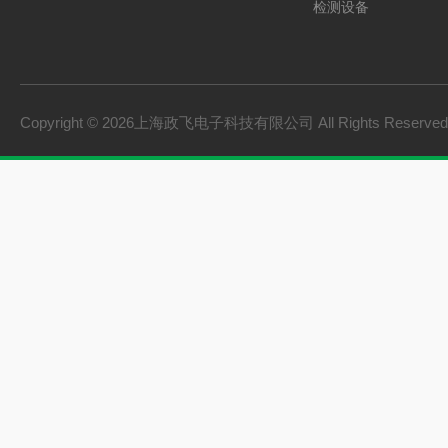
检测设备
制氢电源
燃料电池检测设备
氢储能设备
Copyright © 2026上海政飞电子科技有限公司 All Rights Reserv
氢燃料电池零部件