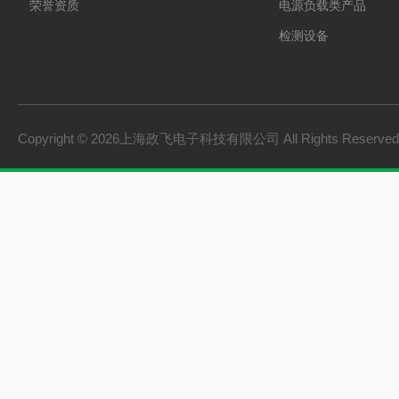
荣誉资质
电源负载类产品
检测设备
制氢电源
燃料电池检测设备
氢储能设备
Copyright © 2026上海政飞电子科技有限公司 All Rights Reserv
氢燃料电池零部件