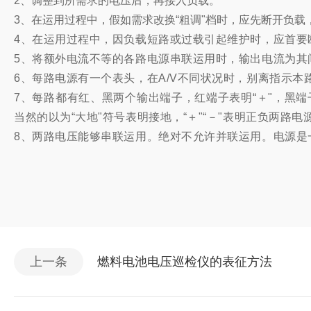
2、调整到所需求的电压后，再接入负载。
3、在运用过程中，假如需求改换“粗调"档时，应先断开负
4、在运用过程中，因负载短路或过载引起维护时，应首要
5、将额外电流不等的各路电源串联运用时，输出电流为其
6、每路电源有一个表头，在A/V不同状况时，别离指示本
7、每路都有红、黑两个输出端子，红端子表明“＋"，黑
当然的以为“大地"符号表明接地，“＋"“－"表明正负两路
8、两路电压能够串联运用。
绝对不允许并联运用。
电源是
上一条
燃料电池电压巡检仪的表征方法