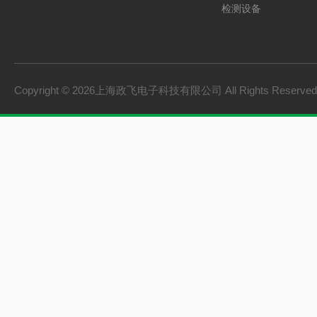
检测设备
制氢电源
燃料电池检测设备
氢储能设备
Copyright © 2026上海政飞电子科技有限公司 All Rights Reserv
氢燃料电池零部件