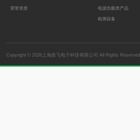
荣誉资质
电源负载类产品
检测设备
制氢电源
燃料电池检测设备
氢储能设备
Copyright © 2026上海政飞电子科技有限公司 All Rights Reserv
氢燃料电池零部件