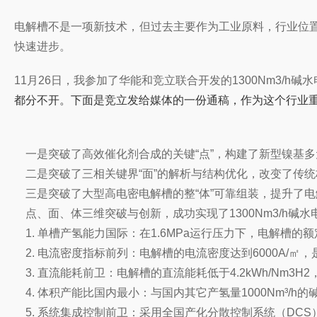
电解槽不是一项新技术，但过去主要作为工业原料，行业位置
快速进步。
11月26日，我参加了华能和竞立联合开发的1300Nm3
都分不开。下面是竞立发给媒体的一份通稿，作为这个行业
一是突破了高效催化剂合成的关键“点”，构建了新型镍基
二是突破了三相关键界“面”的解析与结构优化，
改变
了传统
三是突破了大型高电密电解槽的整“体”可靠组装，提升了
点、面、体三维突破与创新，成功实现了1300Nm3/h
1. 单槽产氢能力国际：在1.6MPa运行压力下，电解槽的额定
2. 电流密度指标
前列
：电解槽的电流密度达到6000A/㎡，
3. 直流能耗
前卫
：电解槽的直流能耗低于4.2kWh/Nm3
4. 体积产能比国内最小：与国内其它产氢量1000Nm³/h
5. 系统集成控制
前卫
：
采用全国产化分散控制系统（DC