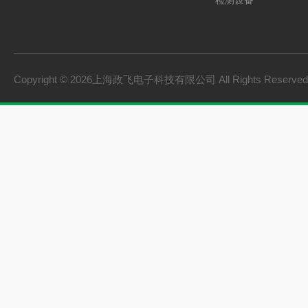
检测设备
制氢电源
燃料电池检测设备
氢储能设备
Copyright © 2026上海政飞电子科技有限公司 All Rights Reserv
氢燃料电池零部件