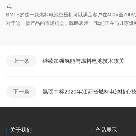
式。
BMTS的这一款燃料电池空压机可以满足客户在400V至700
对于这一款产品的市场机会，陈晔表示：“我们正在与几家燃
上一条
继续加强氢能与燃料电池技术攻关
下一条
氢璞中标2020年江苏省燃料电池核心
关于我们
产品展示