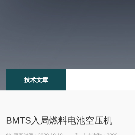
技术文章
BMTS入局燃料电池空压机