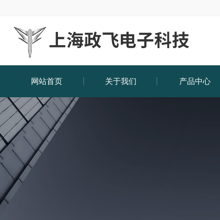
网站首页
关于我们
产品中心