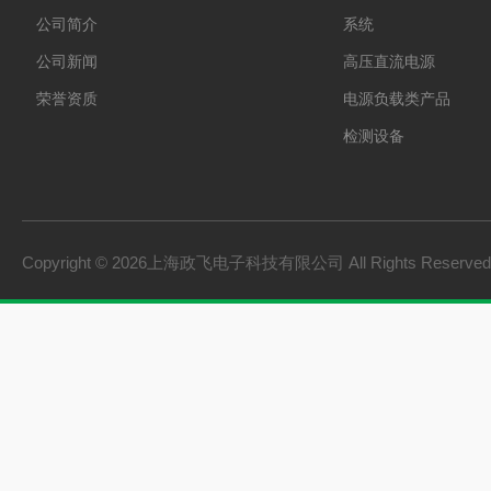
公司简介
系统
公司新闻
高压直流电源
荣誉资质
电源负载类产品
检测设备
制氢电源
燃料电池检测设备
氢储能设备
Copyright © 2026上海政飞电子科技有限公司 All Rights Reserv
氢燃料电池零部件