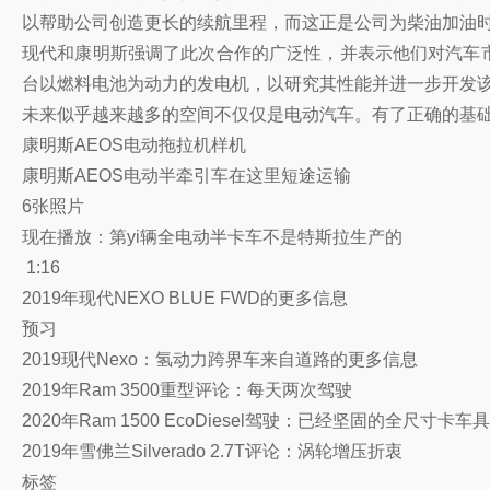
以帮助公司创造更长的续航里程，而这正是公司为柴油加油
现代和康明斯强调了此次合作的广泛性，并表示他们对汽车
台以燃料电池为动力的发电机，以研究其性能并进一步开发
未来似乎越来越多的空间不仅仅是电动汽车。有了正确的基
康明斯AEOS电动拖拉机样机
康明斯AEOS电动半牵引车在这里短途运输
6张照片
现在播放：第yi辆全电动半卡车不是特斯拉生产的
1:16
2019年现代NEXO BLUE FWD的更多信息
预习
2019现代Nexo：氢​​动力跨界车来自道路的更多信息
2019年Ram 3500重型评论：每天两次驾驶
2020年Ram 1500 EcoDiesel驾驶：已经坚固的全尺寸卡
2019年雪佛兰Silverado 2.7T评论：涡轮增压折衷
标签