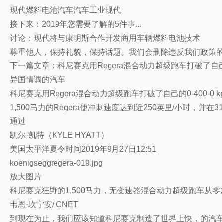
现代燃料电池汽车汽车工业现代
接下来：2019年您需要了解的5件事...
讨论：现代将与康明斯合作开发商用车辆燃料电池技术
尊重他人，保持礼貌，保持话题。我们会删除违反我们政策
下一篇文章：科尼赛克用Regera混合动力超级跑车打破了自己的0-
异国情调的汽车
科尼赛克用Regera混合动力超级跑车打破了自己的0-400-0 k
1,500马力的Regera使冲刺速度达到近250英里/小时，并在3
通过
凯尔·凯特（KYLE HYATT）
美国太平洋夏令时间2019年9月27日12:51
koenigseggregera-019.jpg
放大图片
科尼赛克狂野的1,500马力，无变速器混合动力超级跑车从零
韦恩·坎宁安/ CNET
到现在为止，我们应该知道科尼赛克制造了世界上快，的汽车。