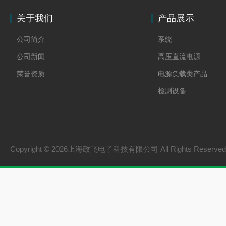
关于我们
产品展示
公司简介
系统
公司新闻
高压直流电源
荣誉资质
电源负载类产品
检测设备
制氢电源
燃料电池检测设备
氢储能设备
Copyright © 2026上海政飞电子科技有限公司 All Rights Reserv
氢燃料电池零部件