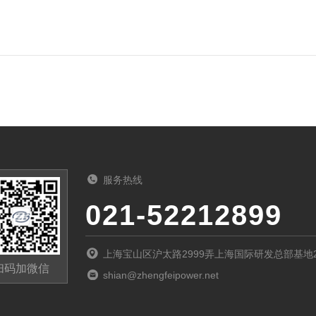
服务热线
021-52212899
上海宝山区沪太路2999弄上海国际研发总部基地
扫码加微信
shian@zhengfeipower.net