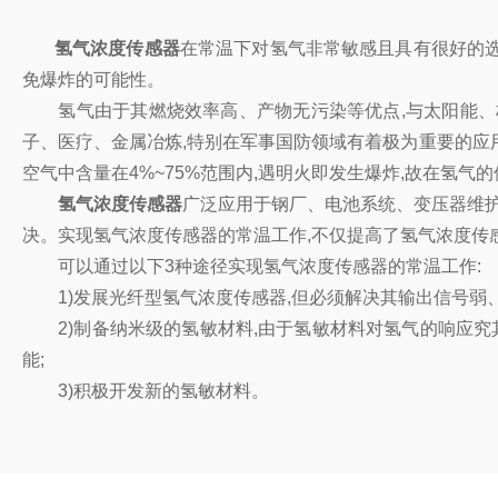
氢气浓度传感器
在常温下对氢气非常敏感且具有很好的
免爆炸的可能性。
氢气由于其燃烧效率高、产物无污染等优点,与太阳能、核
子、医疗、金属冶炼,特别在军事国防领域有着极为重要的应用
空气中含量在4%~75%范围内,遇明火即发生爆炸,故在氢
氢气浓度传感器
广泛应用于钢厂、电池系统、变压器维护
决。实现氢气浓度传感器的常温工作,不仅提高了氢气浓度传感
可以通过以下3种途径实现氢气浓度传感器的常温工作:
1)发展光纤型氢气浓度传感器,但必须解决其输出信号弱、
2)制备纳米级的氢敏材料,由于氢敏材料对氢气的响应究其
能;
3)积极开发新的氢敏材料。