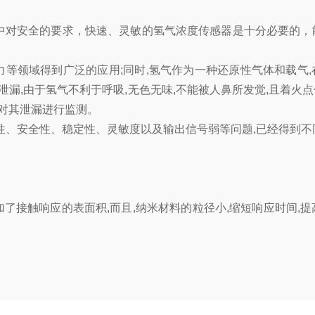
中对安全的要求，快速、灵敏的氢气浓度传感器是十分必要的，
领域得到广泛的应用;同时,氢气作为一种还原性气体和载气,
,由于氢气不利于呼吸,无色无味,不能被人鼻所发觉,且着火点仅
并对其泄漏进行监测。
性、安全性、稳定性、灵敏度以及输出信号弱等问题,已经得到不
了接触响应的表面积,而且,纳米材料的粒径小,缩短响应时间,提