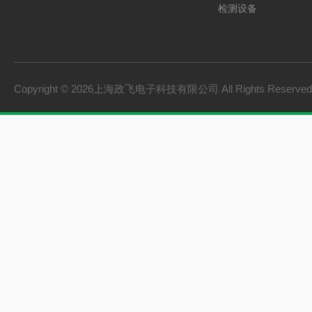
检测设备
制氢电源
燃料电池检测设备
氢储能设备
Copyright © 2026上海政飞电子科技有限公司 All Rights Reserv
氢燃料电池零部件