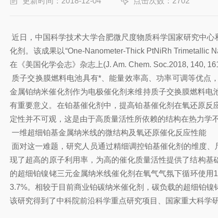
更新时间：2018-12-04
点击次数：2702
近日，中国科学技术大学合肥微尺度物质科学国家研究中心
化剂。该成果以“One-Nanometer-Thick PtNiRh Trimetallic Nanowi
在《美国化学会志》杂志上(J. Am. Chem. Soc.2018, 1
质子交换膜燃料电池具有*、能量效率高、功率可调等优点
金属铂纳米催化剂作为电极催化剂来维持质子交换膜燃料电
有重要意义。在铂基催化剂中，提高铂基催化剂在氧还原反
定性并不可观，这是由于高质量活性所依赖的结构在热力学
一维超细铂基金属纳米线的微结构及氧还原催化反应性能
面对这一难题，研究人员通过精细调控铂基催化剂的维度、
现了超高的原子利用率，为高的催化质量活性提供了结构基础
的超细铂镍铑三元金属纳米线催化剂在氧气气氛下循环使用100
3.7%。相较于目前商业铂碳纳米催化剂，碳负载的超细铂
该研究得到了中科院前沿科学重点研究项目、国家重大科学